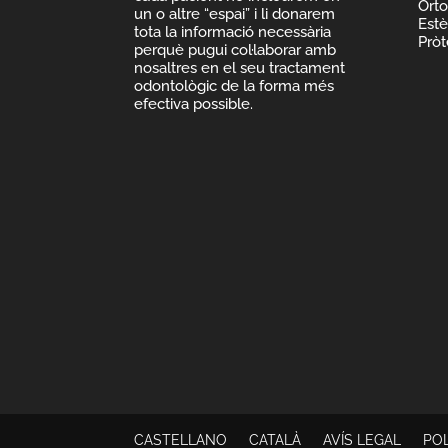
Ort
un o altre “espai” i li donarem
Estè
tota la informació necessària
Pròt
perquè pugui col·laborar amb
nosaltres en el seu tractament
odontològic de la forma més
efectiva possible.
CASTELLANO
CATALÀ
AVÍS LEGAL
POL