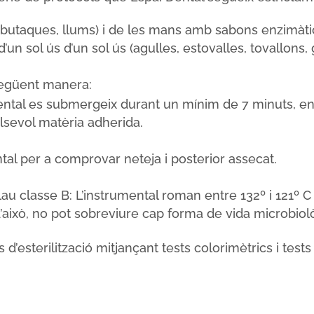
, butaques, llums) i de les mans amb sabons enzimàt
un sol ús d’un sol ús (agulles, estovalles, tovallons, 
 següent manera:
mental es submergeix durant un mínim de 7 minuts, en
lsevol matèria adherida.
ntal per a comprovar neteja i posterior assecat.
lau classe B: L’instrumental roman entre 132º i 121º C 
això, no pot sobreviure cap forma de vida microbiològi
 d’esterilització mitjançant tests colorimètrics i tests