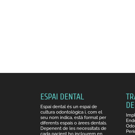
ESPAI DENTAL
TR
DE
Espai dental és un espai de
cultura odontològica i, com el
Impl
seu nom indica, està format per
End
diferents espais o àrees dentals.
Odon
Depenent de les necessitats de
Peri
cada pacient ho inclourem en