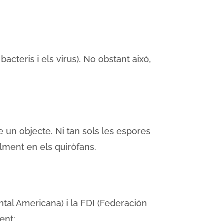
acteris i els virus). No obstant això,
 un objecte. Ni tan sols les espores
alment en els quiròfans.
tal Americana) i la FDI (Federación
ent: