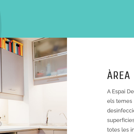
INFORMA'T SOBRE TOTS EL QUE ET PODEM OFERIR
ÀREA 
A Espai De
els temes r
desinfecci
superfícies
totes les i