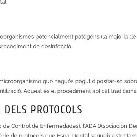
al.
icroorganismes potencialment patògens (la majoria de b
procediment de desinfecció.
e microorganisme que hagués pogut dipositar-se sobre
lització. Aquest és el procediment aplicat tradicion
E DELS PROTOCOLS
 de Control de Enfermedades), l’ADA (Asociación Den
èrie de protocols que Espai Dental segueix estrictam