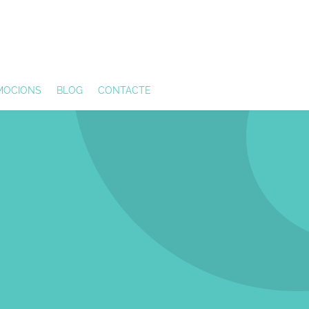
MOCIONS
BLOG
CONTACTE
L POBLENOU.
 CLÍNICA SÓN D'ÚLTIMA GENERACIÓ I ENS
RES CLIENTS.
SSITATS.