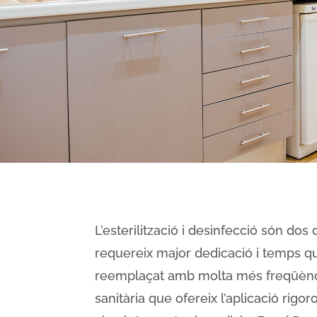
L’esterilització i desinfecció són dos
requereix major dedicació i temps qu
reemplaçat amb molta més freqüència
sanitària que ofereix l’aplicació rig