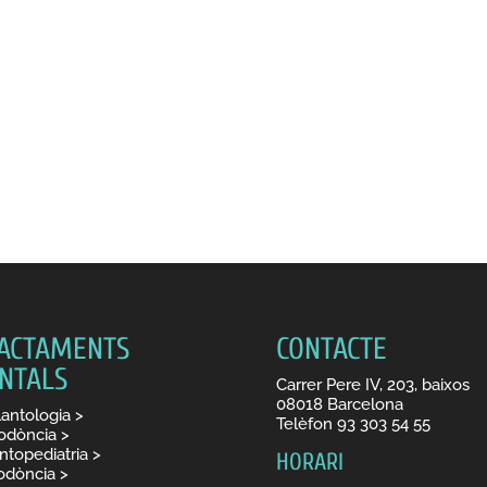
ACTAMENTS
CONTACTE
NTALS
Carrer Pere IV, 203, baixos
08018 Barcelona
antologia >
Telèfon
93 303 54 55
odòncia
>
topediatria >
HORARI
odòncia
>