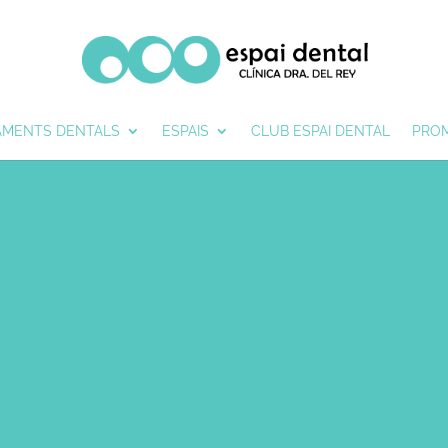
AMENTS DENTALS
ESPAIS
CLUB ESPAI DENTAL
PRO
 TOTS ELS AVANTATGES DE LA NOSTRA CLÍNICA D'ODONTOLOGIA A
ERTS. ELS MATERIALS ODONTOLÒGICS QUE UTILITZEM A LA NOSTRA
LLORAR LA QUALITAT DELS TRACTAMENTS QUE OFERIM ALS NOST
GAUDIRÀS D'UN TRACTE PROPER I PERSONALITZAT A LES TEVES NECE