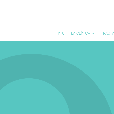
INICI
LA CLÍNICA
TRACT
DESCOBREIX
DISPOSEM D'UN EQUIP D'ODONTÒLEGS EXP
PERMETEN MI
A MÉS, 