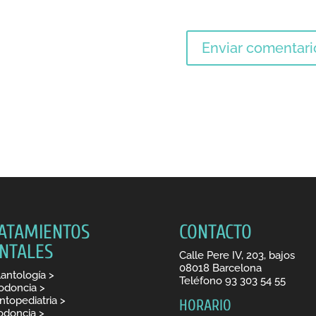
ATAMIENTOS
CONTACTO
NTALES
Calle Pere IV, 203, bajos
08018 Barcelona
antología >
Teléfono
93 303 54 55
odoncia
>
topediatria >
HORARIO
odoncia
>