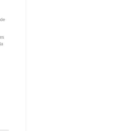
 de
tes
la