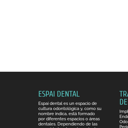
ESPAI DENTAL
TR
DE
Espai dental es un espacio de
cultura odontológica y, como su
Impl
nombre indica, está formado
End
por diferentes espacios o áreas
Odon
dentales. Dependiendo de las
Peri