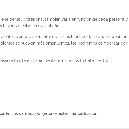
giene dental profesional
también varía en función de cada persona y
s llevarla a cabo una vez al año.
s dientes siempre se mantendrán más blancos de lo que estaban an
s
dientes se vuelvan más amarillentos
, los podremos compensar con 
reserva tu cita
en Espai Dental e iniciamos tu tratamiento!
icada.
Los campos obligatorios están marcados con
*