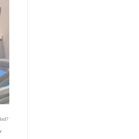
rdad?
y